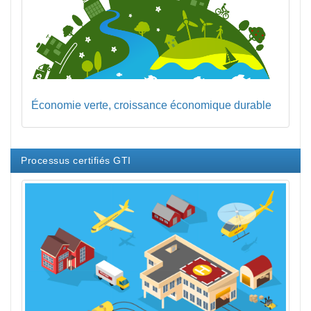
Économie verte, croissance économique durable
Processus certifiés GTI