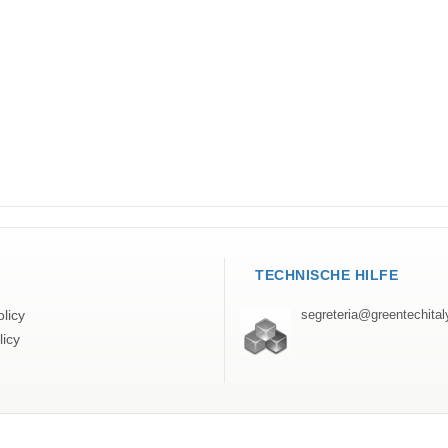
TECHNISCHE HILFE
licy
segreteria@greentechita
licy