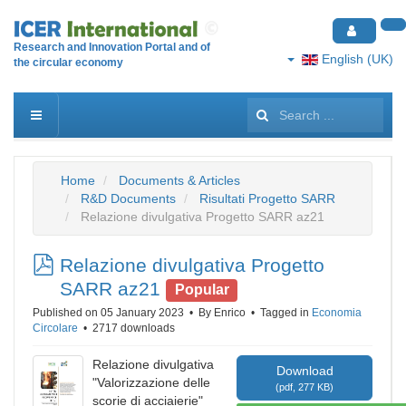
Research and Innovation Portal and of
English (UK)
the circular economy
Search
...
Home
Documents & Articles
R&D Documents
Risultati Progetto SARR
Relazione divulgativa Progetto SARR az21
pdf
Relazione divulgativa Progetto
SARR az21
Popular
Published on 05 January 2023
By
Enrico
Tagged in
Economia
Circolare
2717 downloads
Relazione divulgativa
Download
"Valorizzazione delle
(
pdf,
277 KB
)
scorie di acciaierie"