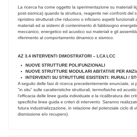
La ricerca ha come oggetto la sperimentazione su materiali ligne
post-sismica) quando la struttura, reagente nei confronti del s
ripristino strutturali che riducono o inficiano aspetti funzional
materiali ed ai sistemi di contenimento di fabbisogno energeti
meccanico, energetico ed acustico sui materiali e gli assemblag
riferimento al comportamento dinamico e sismico.
AZ 3.4 INTERVENTI DIMOSTRATORI – LCA LCC
NUOVE STRUTTURE POLIFUNZIONALI
NUOVE STRUTTURE MODULARI ABITATIVE PER ANZI
INTERVENTI SU STRUTTURE ESISTENTI: RURALI / ST
A seguito delle fasi di ricerca precedentemente enunciate, si p
“in situ” sulle caratteristiche strutturali, termofisiche ed acus
l’efficacia delle linee guida individuate e la ricalibratura dei cr
specifiche linee guida e criteri di intervento. Saranno realizz
futura industrializzazione, in relazione del potenziale ciclo di
dismissione e/o recupero).