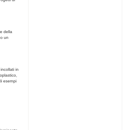
e della
no un
ncollati in
oplastico,
ali esempi