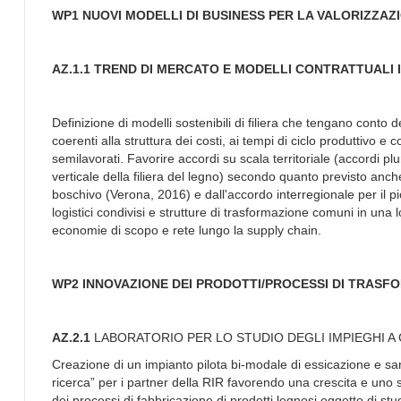
WP1 NUOVI MODELLI DI BUSINESS PER LA VALORIZZAZI
AZ.1.1 TREND DI MERCATO E MODELLI CONTRATTUALI 
Definizione di modelli sostenibili di filiera che tengano conto
coerenti alla struttura dei costi, ai tempi di ciclo produttivo e
semilavorati. Favorire accordi su scala territoriale (accordi plu
verticale della filiera del legno) secondo quanto previsto anch
boschivo (Verona, 2016) e dall'accordo interregionale per il pi
logistici condivisi e strutture di trasformazione comuni in una l
economie di scopo e rete lungo la supply chain.
WP2 INNOVAZIONE DEI PRODOTTI/PROCESSI DI T
AZ.2.1
LABORATORIO PER LO STUDIO DEGLI IMPIEGHI A
Creazione di un impianto pilota bi-modale di essicazione e san
ricerca” per i partner della RIR favorendo una crescita e uno sv
dei processi di fabbricazione di prodotti legnosi oggetto di st