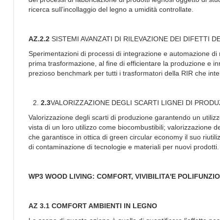
ricerca sull’incollaggio del legno a umidità controllate.
AZ.2.2
SISTEMI AVANZATI DI RILEVAZIONE DEI DIFETTI 
Sperimentazioni di processi di integrazione e automazione di n
prima trasformazione, al fine di efficientare la produzione e inn
prezioso benchmark per tutti i trasformatori della RIR che inte
2.3
VALORIZZAZIONE DEGLI SCARTI LIGNEI DI PROD
Valorizzazione degli scarti di produzione garantendo un utilizz
vista di un loro utilizzo come biocombustibili; valorizzazione 
che garantisce in ottica di green circular economy il suo riutil
di contaminazione di tecnologie e materiali per nuovi prodotti.
WP3 WOOD LIVING: COMFORT, VIVIBILITA'E POLIFUNZ
AZ 3.1 COMFORT AMBIENTI IN LEGNO