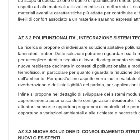
Lo scopo di questa azione è quello di quantificare l’effetto 
rispetto ad altri materiali utilizzati in edilizia e nell'arredo. I 
materiali aventi le caratteristiche più adatte per contribuire al
livelli di confort associato a un materiale saranno espressi att
AZ 3.2 POLIFUNZIONALITA’, INTEGRAZIONE SISTEMI TE
La ricerca si propone di individuare soluzioni abitative polifunzi
laminated Timber. Dette soluzioni potranno riguardare sia la r
per accogliere utenti a seguito di lavori di adeguamento sismico-
nuove residenze declinate in contesti di polifunzionalità e mod
termofisico, in particolare per quanto riguarda la riduzione de
dell’ambiente. Per quest’ultimo aspetto verrà inoltre valutato il
riverberazione e dell’intelligibilità del parlato, per applicazio
Infine si propone nel dettaglio di sviluppare dei sistemi modul
apprendimento automatico delle configurazioni desiderate. I sis
attuatori, sensori e opportuni programmi di controllo che perme
opportuno a variazioni ambientali e alle richieste e necessità d
AZ 3.3 NUOVE SOLUZIONE DI CONSOLIDAMENTO STRUTT
NUOVI O ESISTENTI