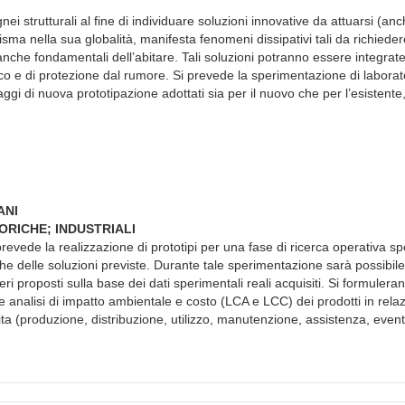
i strutturali al fine di individuare soluzioni innovative da attuarsi (anc
isma nella sua globalità, manifesta fenomeni dissipativi tali da richiede
i anche fondamentali dell’abitare. Tali soluzioni potranno essere integrate
co e di protezione dal rumore. Si prevede la sperimentazione di laborato
gi di nuova prototipazione adottati sia per il nuovo che per l’esistente
ANI
ORICHE; INDUSTRIALI
revede la realizzazione di prototipi per una fase di ricerca operativa s
tiche delle soluzioni previste. Durante tale sperimentazione sarà possibile
iteri proposti sulla base dei dati sperimentali reali acquisiti. Si formulera
ate analisi di impatto ambientale e costo (LCA e LCC) dei prodotti in rela
 vita (produzione, distribuzione, utilizzo, manutenzione, assistenza, even