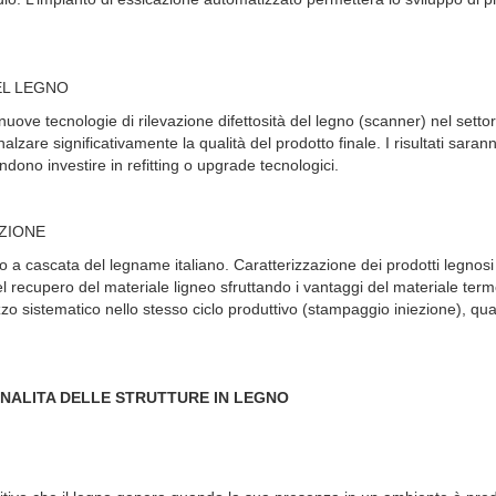
DEL LEGNO
uove tecnologie di rilevazione difettosità del legno (scanner) nel settor
alzare significativamente la qualità del prodotto finale. I risultati saran
ndono investire in refitting o upgrade tecnologici.
UZIONE
o a cascata del legname italiano. Caratterizzazione dei prodotti legnosi i
del recupero del materiale ligneo sfruttando i vantaggi del materiale term
izzo sistematico nello stesso ciclo produttivo (stampaggio iniezione), qu
IONALITA DELLE STRUTTURE IN LEGNO