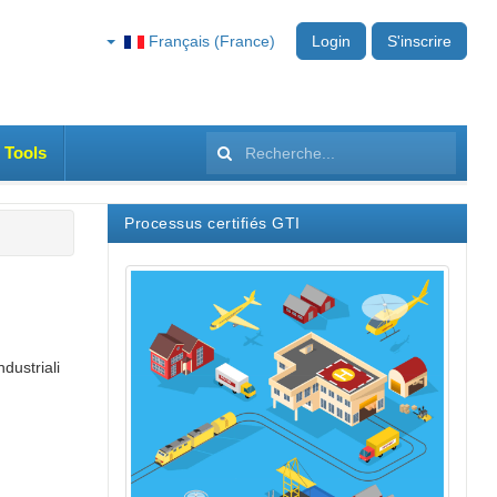
Français (France)
Login
S'inscrire
 Tools
Rechercher
Processus certifiés GTI
ndustriali