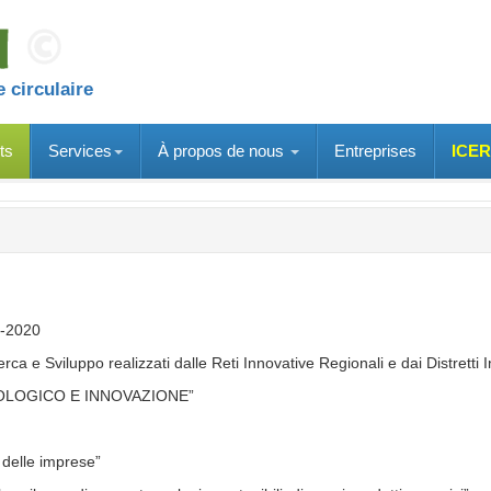
 circulaire
ts
Services
À propos de nous
Entreprises
ICER
4-2020
rca e Sviluppo realizzati dalle Reti Innovative Regionali e dai Distretti I
OLOGICO E INNOVAZIONE”
e delle imprese”