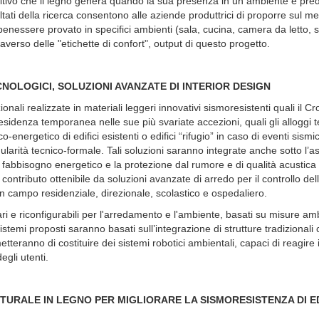
positivo che il legno genera quando la sua presenza in un ambiente è pr
risultati della ricerca consentono alle aziende produttrici di proporre sul me
 benessere provato in specifici ambienti (sala, cucina, camera da letto, st
raverso delle "etichette di confort", output di questo progetto.
CNOLOGICI, SOLUZIONI AVANZATE DI INTERIOR DESIGN
onali realizzate in materiali leggeri innovativi sismoresistenti quali il Cr
esidenza temporanea nelle sue più svariate accezioni, quali gli alloggi
energetico di edifici esistenti o edifici “rifugio” in caso di eventi sismic
ularità tecnico-formale. Tali soluzioni saranno integrate anche sotto l’a
l fabbisogno energetico e la protezione dal rumore e di qualità acustica
 contributo ottenibile da soluzioni avanzate di arredo per il controllo del
ni in campo residenziale, direzionale, scolastico e ospedaliero.
ari e riconfigurabili per l'arredamento e l'ambiente, basati su misure amb
temi proposti saranno basati sull’integrazione di strutture tradizionali
tteranno di costituire dei sistemi robotici ambientali, capaci di reagire
egli utenti.
URALE IN LEGNO PER MIGLIORARE LA SISMORESISTENZA DI ED