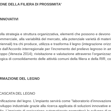
ONE DELLA FILIERA DI PROSSIMITA'
INNOVATIVI
 della strategia e struttura organizzativa, elementi che possono e devon
 commerciale, alla variabilità del mercato, alla potenziale varietà di mater
riennali) tra chi produce, utilizza e trasforma il legno (integrazione oriz
e dall'Accordo interregionale per l’incremento del prelievo legnoso in a
oppo (Venezia 2014); rivisitazione e valutazione attraverso l’organizzazi
ogica di consolidamento delle attività comuni della filiera e della RIR, c
RASFORMAZIONE DEL LEGNO
 CASCATA DEL LEGNO
ificazione del legno. L’impianto servirà come “laboratorio d’innovazion
iluppo industriale grazie alla ricerca applicata di soluzioni innovative e 
udio. L’impianto di essicazione automatizzato permetterà lo sviluppo di pr