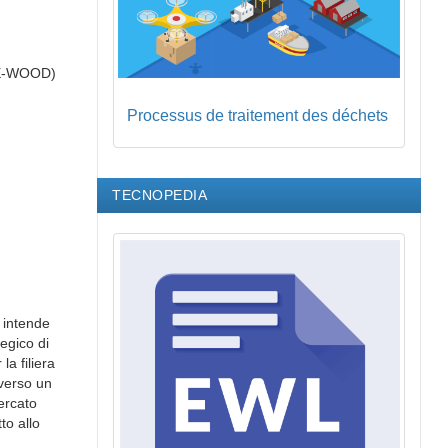
ORE-WOOD)
Processus de traitement des déchets
TECNOPEDIA
e intende
tegico di
a filiera
 verso un
ercato
to allo