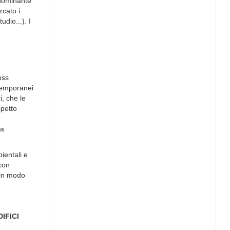
edominante
rcato i
udio...). I
oss
 temporanei
i, che le
spetto
la
ientali e
 con
 in modo
IFICI