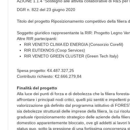
AZIONE 1.1.4 “Sostegno alle attività collaborative di R&S per lo
DGR n. 822 del 23 giugno 2020
Titolo del progetto Riposizionamento competitivo della fil
Soggetto giuridico rappresentante la RIR: Progetto Legno Ve
Altre RIR partecipanti:
RIR VENETO CLIMA ED ENERGIA (Consorzio Corefil)
RIR EUTEKNOS (Coop Services)
RIR VENETO GREEN CLUSTER (Green Tech Italy)
Spesa progetto: €4.487.327,25
Contributo richiesto: €2.666.279,84
Finalità del progetto
Alla luce dei punti di forza e di debolezza che la filiera forest
affrontare i principali nodi critici, quelli più sentiti e impellent
valorizzazione già definito dal programma istitutivo di FORES
sia debolezze strutturali delle imprese della filiera, la cui r
graduale riposizionamento strategico delle aziende della filie
domestico apparentemente bloccato, ove gli addetti ai lavori loc
status quo, sotto la pressione di una fortissima concorrenza s