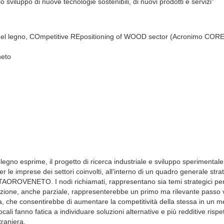
 sviluppo di nuove tecnologie sostenibili, di nuovi prodotti e servizi”
iera del legno, COmpetitive REpositioning of WOOD sector (Acronimo C
neto
a-legno esprime, il progetto di ricerca industriale e sviluppo sperimental
i per le imprese dei settori coinvolti, all’interno di un quadro generale stra
TAOROVENETO. I nodi richiamati, rappresentano sia temi strategici per l
isoluzione, anche parziale, rappresenterebbe un primo ma rilevante passo
ra, che consentirebbe di aumentare la competitività della stessa in un m
ali fanno fatica a individuare soluzioni alternative e più redditive rispet
traniera.