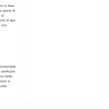
he in fase
re opere di
 ai
rio di tipo
, con
perimentale
 verificare
nno delle
zione a
tuale