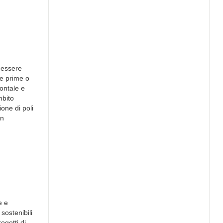
o essere
ie prime o
zontale e
mbito
one di poli
on
e e
sostenibili
ogetti di