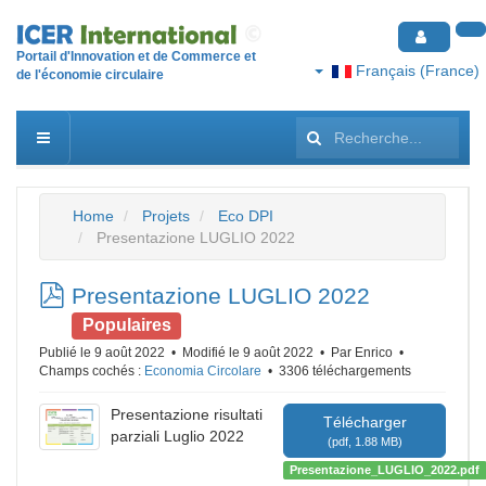
Portail d'Innovation et de Commerce et
Français (France)
de l'économie circulaire
Rechercher
Home
Projets
Eco DPI
Presentazione LUGLIO 2022
pdf
Presentazione LUGLIO 2022
Populaires
Publié le 9 août 2022
Modifié le 9 août 2022
Par
Enrico
Champs cochés :
Economia Circolare
3306 téléchargements
Presentazione risultati
Télécharger
parziali Luglio 2022
(
pdf,
1.88 MB
)
Presentazione_LUGLIO_2022.pdf