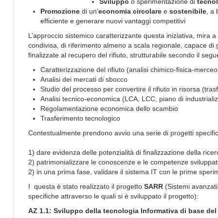
Sviluppo
o sperimentazione di
tecno
Promozione
di un’
economia circolare
e
sostenibile
, a
efficiente e generare nuovi vantaggi competitivi
L’approccio sistemico caratterizzante questa iniziativa, mira 
condivisa, di riferimento almeno a scala regionale, capace di g
finalizzate al recupero del rifiuto, strutturabile secondo il se
Caratterizzazione del rifiuto (analisi chimico-fisica-merceo
Analisi dei mercati di sbocco
Studio del processo per convertire il rifiuto in risorsa (tr
Analisi tecnico-economica (LCA, LCC, piano di industriali
Regolamentazione economica dello scambio
Trasferimento tecnologico
Contestualmente prendono avvio una serie di progetti specifici
1) dare evidenza delle potenzialità di finalizzazione della ricer
2) patrimonializzare le conoscenze e le competenze sviluppate ne
2) in una prima fase, validare il sistema IT con le prime sper
I questa è stato realizzato il progetto
SARR
(Sistemi avanzati p
specifiche attraverso le quali si è sviluppato il progetto):
AZ 1.1: Sviluppo della tecnologia Informativa di base del 