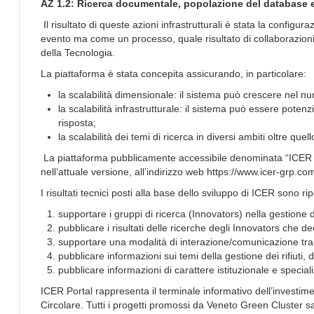
AZ 1.2: Ricerca documentale, popolazione del database e 
Il risultato di queste azioni infrastrutturali è stata la config
evento ma come un processo, quale risultato di collaborazioni
della Tecnologia.
La piattaforma è stata concepita assicurando, in particolare:
la scalabilità dimensionale: il sistema può crescere nel n
la scalabilità infrastrutturale: il sistema può essere potenz
risposta;
la scalabilità dei temi di ricerca in diversi ambiti oltre que
La piattaforma pubblicamente accessibile denominata “ICER Po
nell’attuale versione, all’indirizzo web https://www.icer-grp.com
I risultati tecnici posti alla base dello sviluppo di ICER sono rip
supportare i gruppi di ricerca (Innovators) nella gestione d
pubblicare i risultati delle ricerche degli Innovators che de
supportare una modalità di interazione/comunicazione tra gl
pubblicare informazioni sui temi della gestione dei rifiuti,
pubblicare informazioni di carattere istituzionale e speciali
ICER Portal rappresenta il terminale informativo dell’investi
Circolare. Tutti i progetti promossi da Veneto Green Cluster sar