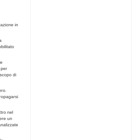
razione in
a
bilitato
se
 per
 scopo di
ero.
propagarsi
tro nel
nere un
analizzate