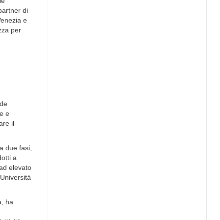
le
partner di
Venezia e
zza per
,
nde
ne e
re il
a due fasi,
otti a
 ad elevato
’Università
a, ha