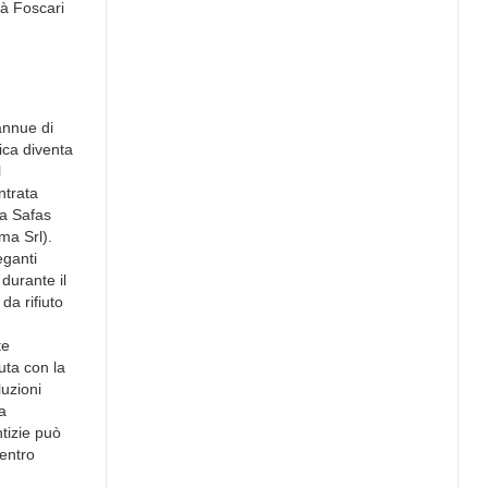
Cà Foscari
annue di
ica diventa
l
ontrata
ia Safas
ma Srl).
eganti
 durante il
da rifiuto
te
nuta con la
luzioni
a
ntizie può
Centro