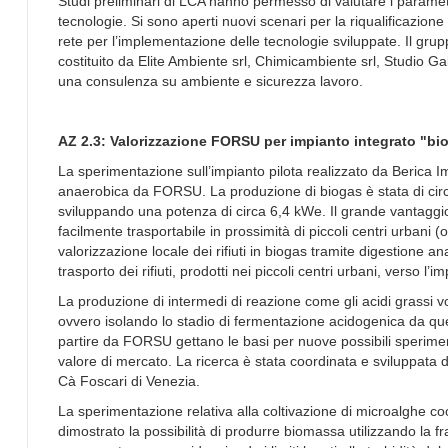
Studi preliminari di LCA hanno permesso di valutare i parametr
tecnologie. Si sono aperti nuovi scenari per la riqualificazione
rete per l’implementazione delle tecnologie sviluppate. Il gru
costituito da Elite Ambiente srl, Chimicambiente srl, Studio Ga
una consulenza su ambiente e sicurezza lavoro.
AZ 2.3: Valorizzazione FORSU per impianto integrato "bi
La sperimentazione sull’impianto pilota realizzato da Berica 
anaerobica da FORSU. La produzione di biogas è stata di circ
sviluppando una potenza di circa 6,4 kWe. Il grande vantaggio
facilmente trasportabile in prossimità di piccoli centri urbani 
valorizzazione locale dei rifiuti in biogas tramite digestione an
trasporto dei rifiuti, prodotti nei piccoli centri urbani, verso l’
La produzione di intermedi di reazione come gli acidi grassi vo
ovvero isolando lo stadio di fermentazione acidogenica da quell
partire da FORSU gettano le basi per nuove possibili sperime
valore di mercato. La ricerca è stata coordinata e sviluppata da
Cà Foscari di Venezia.
La sperimentazione relativa alla coltivazione di microalghe co
dimostrato la possibilità di produrre biomassa utilizzando la f