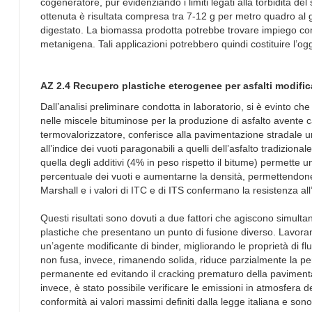
cogeneratore, pur evidenziando i limiti legati alla torbidità del
ottenuta è risultata compresa tra 7-12 g per metro quadro al g
digestato. La biomassa prodotta potrebbe trovare impiego come
metanigena. Tali applicazioni potrebbero quindi costituire l’og
AZ 2.4 Recupero plastiche eterogenee per asfalti modific
Dall’analisi preliminare condotta in laboratorio, si è evinto 
nelle miscele bituminose per la produzione di asfalto avente ca
termovalorizzatore, conferisce alla pavimentazione stradale un
all’indice dei vuoti paragonabili a quelli dell’asfalto tradizion
quella degli additivi (4% in peso rispetto il bitume) permette 
percentuale dei vuoti e aumentarne la densità, permettendone 
Marshall e i valori di ITC e di ITS confermano la resistenza al
Questi risultati sono dovuti a due fattori che agiscono simulta
plastiche che presentano un punto di fusione diverso. Lavor
un’agente modificante di binder, migliorando le proprietà di flu
non fusa, invece, rimanendo solida, riduce parzialmente la per
permanente ed evitando il cracking prematuro della pavimentaz
invece, è stato possibile verificare le emissioni in atmosfera 
conformità ai valori massimi definiti dalla legge italiana e sono m