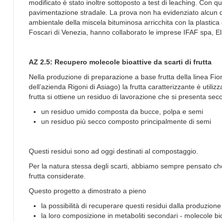
modificato è stato inoltre sottoposto a test di leaching. Con q
pavimentazione stradale. La prova non ha evidenziato alcun da
ambientale della miscela bituminosa arricchita con la plastica
Foscari di Venezia, hanno collaborato le imprese IFAF spa, Eli
AZ 2.5: Recupero molecole bioattive da scarti di frutta
Nella produzione di preparazione a base frutta della linea Fio
dell’azienda Rigoni di Asiago) la frutta caratterizzante è utiliz
frutta si ottiene un residuo di lavorazione che si presenta sec
un residuo umido composta da bucce, polpa e semi
un residuo più secco composto principalmente di semi
Questi residui sono ad oggi destinati al compostaggio.
Per la natura stessa degli scarti, abbiamo sempre pensato che p
frutta considerate.
Questo progetto a dimostrato a pieno
la possibilità di recuperare questi residui dalla produzione
la loro composizione in metaboliti secondari - molecole bioa