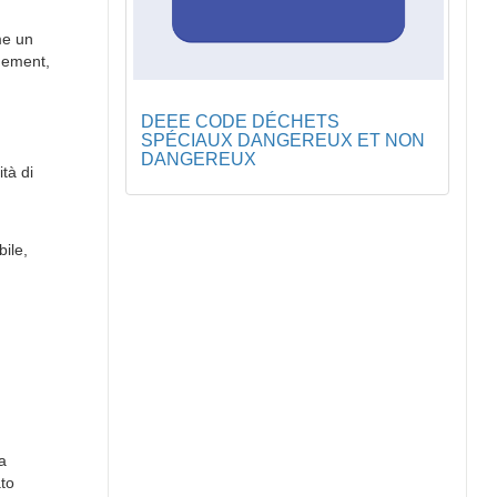
me un
agement,
DEEE CODE DÉCHETS
SPÉCIAUX DANGEREUX ET NON
DANGEREUX
ità di
ile,
a
ato