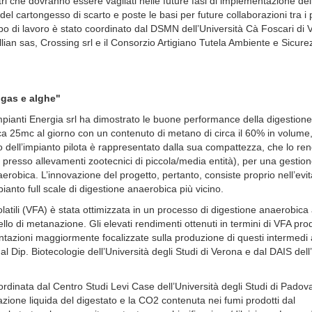
i che dovranno essere vagliati nelle future fasi di implementazione del
 del cartongesso di scarto e poste le basi per future collaborazioni tra i 
ppo di lavoro è stato coordinato dal DSMN dell’Università Cà Foscari di 
llian sas, Crossing srl e il Consorzio Artigiano Tutela Ambiente e Sicure
ogas e alghe"
Impianti Energia srl ha dimostrato le buone performance della digestione
a 25mc al giorno con un contenuto di metano di circa il 60% in volume
 dell’impianto pilota è rappresentato dalla sua compattezza, che lo re
(o presso allevamenti zootecnici di piccola/media entità), per una gestio
aerobica. L’innovazione del progetto, pertanto, consiste proprio nell’evita
impianto full scale di digestione anaerobica più vicino.
latili (VFA) è stata ottimizzata in un processo di digestione anaerobica 
o di metanazione. Gli elevati rendimenti ottenuti in termini di VFA prod
ntazioni maggiormente focalizzate sulla produzione di questi intermedi
l Dip. Biotecologie dell’Università degli Studi di Verona e dal DAIS dell
ordinata dal Centro Studi Levi Case dell’Università degli Studi di Padov
razione liquida del digestato e la CO2 contenuta nei fumi prodotti dal