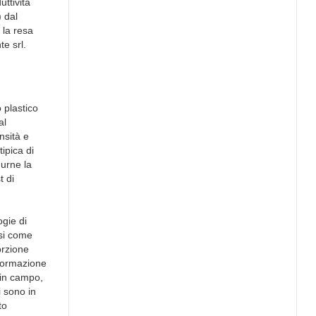
uttività
) dal
 la resa
te srl.
 plastico
al
nsità e
tipica di
durne la
t di
ogie di
osi come
orzione
eformazione
 in campo,
i sono in
to