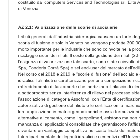
costituito da computers Services and Technologies srl, Elite 
di Venezia.
AZ 2.1: Valorizzazione delle scorie di acciaierie
I rifiuti generati dall’industria siderurgica causano un forte 
scoria di fusione e solo in Veneto ne vengono prodotte 300.000
molto importante per le industrie che sono coinvolte nella pro
riciclaggio sicuri dei rifiuti. Il costo della gestione dei rifiuti
l’esigenza di valorizzazione tale scarto, sono state coinvolte 
Spa, Fonderia Corrà Spa) e sei end-user del mercato dell’ediliz
Nel corso del 2018 e 2019 le “scorie di fusione” dell’acciaio e 
idraulici. Tali rifiuti si caratterizzano per una composizione r
raffreddamento di fasi amorfe che inertizzano il rilascio di elem
a sottoprodotto senza interferenza di rilievo nel processo sider
l’associazione di categoria Assofond, con l’Ente di certificazi
autorizzative di gestione del rifiuto e le certificazioni a march
loro applicazione in matrici geopolimeriche ossia formulazioni 
alternative al cemento, come i geopolimeri, esistono ma non ri
mancanza di applicazioni consolidate che garantiscono l’affidabil
diventare un vantaggio competitivo nel costo finale del materi
Interdipartimentale dei leganti idraulici e cementizi dell’Univer