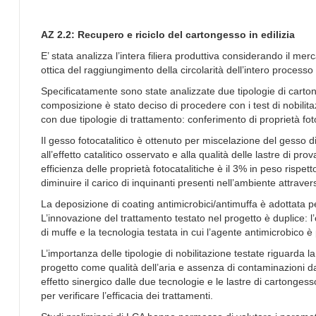
AZ 2.2: Recupero e riciclo del cartongesso in edilizia
E’ stata analizza l’intera filiera produttiva considerando il m
ottica del raggiungimento della circolarità dell’intero proces
Specificatamente sono state analizzate due tipologie di cartong
composizione è stato deciso di procedere con i test di nobilit
con due tipologie di trattamento: conferimento di proprietà fot
Il gesso fotocatalitico è ottenuto per miscelazione del gesso 
all’effetto catalitico osservato e alla qualità delle lastre di prov
efficienza delle proprietà fotocatalitiche è il 3% in peso rispet
diminuire il carico di inquinanti presenti nell’ambiente attrave
La deposizione di coating antimicrobici/antimuffa è adottata pe
L’innovazione del trattamento testato nel progetto è duplice: 
di muffe e la tecnologia testata in cui l’agente antimicrobico 
L’importanza delle tipologie di nobilitazione testate riguarda l
progetto come qualità dell’aria e assenza di contaminazioni da
effetto sinergico dalle due tecnologie e le lastre di cartonges
per verificare l’efficacia dei trattamenti.