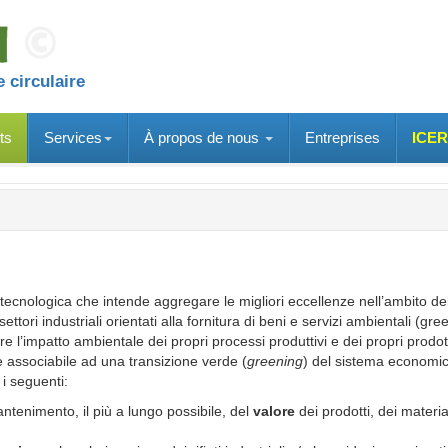
 circulaire
ts
Services
À propos de nous
Entreprises
ICER
tecnologica che intende aggregare le migliori eccellenze nell’ambito de
ettori industriali orientati alla fornitura di beni e servizi ambientali (gre
 l’impatto ambientale dei propri processi produttivi e dei propri prodott
 associabile ad una transizione verde (
greening
) del sistema economic
 i seguenti:
mantenimento, il più a lungo possibile, del
valore
dei prodotti, dei material