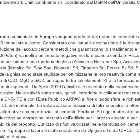
Ambiente srl, Chimicambiente srl, coordinato dal DSMN dell’Università 
degrado ambientale. In Europa vengono prodotte 4.8 milioni di tonnellate 
 tonnellate all’anno. Considerato che l’attuale destinazione è la discar
duzione dell’acciaio cercare metodi che garantiscano lo smaltimento e i
 (20-30 €/ton) ha inoltre un impatto negativo nel loro piano aziendale. Risc
due acciaierie e una fonderia di ghisa (Acciaieria Beltrame Spa, Acciaier
ia (Metalco Srl, Sipe Spa, Novaedil Srl, Finbeton Srl, Ferrari Bk Srl, Si
della ghisa sono state studiate per ottimizzarne la loro reattività come l
icca di CaO, MgO e SiO2, un rapporto tra tali elementi >1 e la formazione
enti inquinanti. Da Aprile 2019 l’attività si è orientata nella conversione 
urgico. Nelle attività sono state, quindi, introdotte le collaborazioni con
one CNR-ITC e con l’Ente Pubblico ARPAV, al fine di soddisfare le richies
io CE del materiale. La valorizzazione massima di tali materiali si è otte
alternative e concorrenziali al cemento Portland. Ad oggi materiali e so
escono ad entrare nel mercato dell’edilizia per il prezzo elevato e per l
ità del prodotto. L’utilizzo di rifiuti valorizzati nelle formulazioni ceme
ale. Il gruppo di lavoro è stato coordinato da Opigeo srl e da CIRCE - 
sità di Padova.