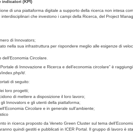
indicatori (KPI)
urazione di una piattaforma digitale a supporto della ricerca non intesa co
 interdisciplinari che investono i campi della Ricerca, del Project Man
umero di Innovators;
iato nella sua infrastruttura per rispondere meglio alle esigenze di veloc
llo dell’Economia Circolare.
rtale di Innovazione e Ricerca e dell’economia circolare” è raggiungib
/index.php/it/.
ortati di seguito:
ei loro progetti;
cidono di mettere a disposizione il loro lavoro;
i Innovators e gli utenti della piattaforma;
 dell’Economia Circolare e in generale sull’ambiente;
stico
mento in ricerca proposto da Veneto Green Cluster sul tema dell’Economi
anno quindi gestiti e pubblicati in ICER Portal. Il gruppo di lavoro è st