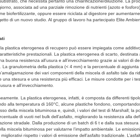
 substrato, che necessita pertanto una chiarificazione/diluizione. La prod
iorno, associata ad una parziale rimozione di nutrienti (azoto e fosforo
 biofertilizzante, oppure essere riciclata al digestore per aumentarne
getto di un nuovo studio. Al gruppo di lavoro ha partecipato Elite Ambien
ati
che la plastica eterogenea di recupero può essere impiegata come additivo
ratteristiche prestazionali. La plastica eterogenea di scarto, destinata 
a buona resistenza all’usura e all’invecchiamento grazie ai valori di de
ale. La granulometria della plastica (< 4 mm) e la percentuale di aggiunta 
un’amalgamazione dei vari componenti della miscela di asfalto tale da ri
una stesura e una resistenza più efficaci. Le misure condotte per i tes
l’usura e all’invecchiamento.
neamente. La plastica eterogenea, infatti, è composta da differenti tipol
ando alla temperatura di 160°C, alcune plastiche fondono, comportand
sso della miscela bituminosa e, quindi, i valori del test di Marshall; la p
centuale di vuoti nel bulk dell’asfalto, migliorando la resistenza alla d
ione stradale. Dalla produzione di un batch di 6 t e dalla sua stesura
della miscela bituminosa per valutarne l’impatto ambientale. Le emission
igliorativi rispetto i valori di emissione dell’asfalto tradizionale. L’asfal