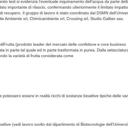
uesto test si evidenzia l’eventuale inquinamento dell’acqua da parte dell
to importante di rilascio, confermando ulteriormente il limitato impatto
 di recupero. Il gruppo di lavoro è stato coordinato dal DSMN dell’Unive
te Ambiente srl, Chimicambiente srl, Crossing srl, Studio Gallian sas.
rdiFrutta (prodotto leader del mercato delle confetture e core business
zata in parte tal quale ed in parte trasformata in purea. Dalla setacciatur
ondo la varietà di frutta considerata come
otessero essere in realtà ricchi di sostanze bioattive tipiche delle var
ttive (vedi lavoro svolto dal dipartimento di Biotecnologie dell’Universi