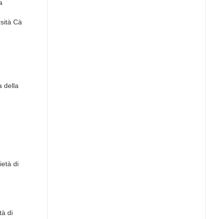
a
rsità Cà
a della
ietà di
tà di