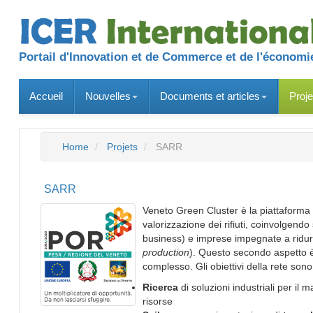
Portail d'Innovation et de Commerce et de l'économie
Accueil
Nouvelles
Documents et articles
Proje
Home
Projets
SARR
SARR
Veneto Green Cluster è la piattaforma 
valorizzazione dei rifiuti, coinvolgendo s
business) e imprese impegnate a ridurre
production
). Questo secondo aspetto è
complesso. Gli obiettivi della rete sono
Ricerca
di soluzioni industriali per il 
risorse