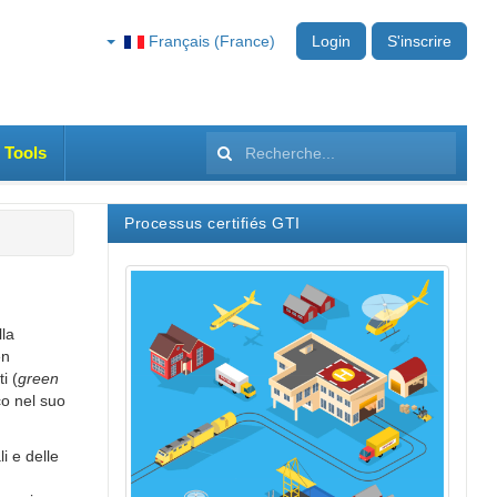
Français (France)
Login
S'inscrire
 Tools
Rechercher
Processus certifiés GTI
lla
en
i (
green
o nel suo
i e delle