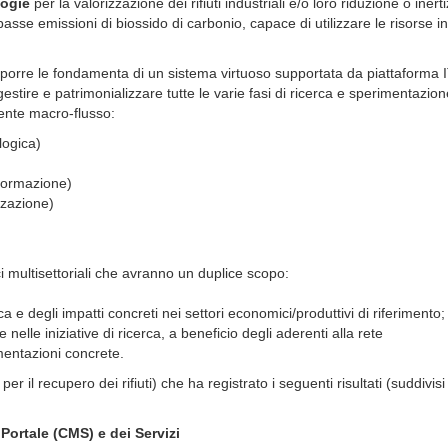
logie
per la valorizzazione dei rifiuti industriali e/o loro riduzione o iner
 basse emissioni di biossido di carbonio, capace di utilizzare le risorse 
a porre le fondamenta di un sistema virtuoso supportata da piattaforma 
estire e patrimonializzare tutte le varie fasi di ricerca e sperimentazion
guente macro-flusso:
logica)
asformazione)
zzazione)
 multisettoriali che avranno un duplice scopo:
ca e degli impatti concreti nei settori economici/produttivi di riferimento;
lle iniziative di ricerca, a beneficio degli aderenti alla rete
imentazioni concrete.
er il recupero dei rifiuti) che ha registrato i seguenti risultati (suddivisi
Portale (CMS) e dei Servizi