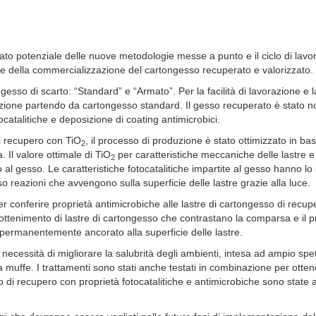
ercato potenziale delle nuove metodologie messe a punto e il ciclo di lavo
so e della commercializzazione del cartongesso recuperato e valorizzato.
esso di scarto: “Standard” e “Armato”. Per la facilità di lavorazione e l
azione partendo da cartongesso standard. Il gesso recuperato è stato no
ocatalitiche e deposizione di coating antimicrobici.
di recupero con TiO
, il processo di produzione è stato ottimizzato in ba
2
a. Il valore ottimale di TiO
per caratteristiche meccaniche delle lastre e
2
to al gesso. Le caratteristiche fotocatalitiche impartite al gesso hanno lo
rso reazioni che avvengono sulla superficie delle lastre grazie alla luce.
r conferire proprietà antimicrobiche alle lastre di cartongesso di recup
l’ottenimento di lastre di cartongesso che contrastano la comparsa e il 
è permanentemente ancorato alla superficie delle lastre.
a necessità di migliorare la salubrità degli ambienti, intesa ad ampio spet
 muffe. I trattamenti sono stati anche testati in combinazione per otte
so di recupero con proprietà fotocatalitiche e antimicrobiche sono state 