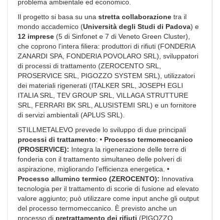
problema ambientale ed economico.
Il progetto si basa su una
stretta collaborazione
tra il
mondo accademico (
Università degli Studi di Padova
) e
12 imprese
(5 di Sinfonet e 7 di Veneto Green Cluster),
che coprono l’intera filiera: produttori di rifiuti (FONDERIA
ZANARDI SPA, FONDERIA POVOLARO SRL), sviluppatori
di processi di trattamento (ZEROCENTO SRL,
PROSERVICE SRL, PIGOZZO SYSTEM SRL), utilizzatori
dei materiali rigenerati (ITALKER SRL, JOSEPH EGLI
ITALIA SRL, TEV GROUP SRL, VILLAGA STRUTTURE
SRL, FERRARI BK SRL, ALUSISTEMI SRL) e un fornitore
di servizi ambientali (APLUS SRL).
STILLMETALEVO prevede lo sviluppo di due principali
processi di trattamento
: •
Processo termomeccanico
(PROSERVICE):
Integra la rigenerazione delle terre di
fonderia con il trattamento simultaneo delle polveri di
aspirazione, migliorando l’efficienza energetica. •
Processo allumino termico (ZEROCENTO):
Innovativa
tecnologia per il trattamento di scorie di fusione ad elevato
valore aggiunto; può utilizzare come input anche gli output
del processo termomeccanico. È previsto anche un
processo di
pretrattamento dei rifiuti
(PIGOZZO