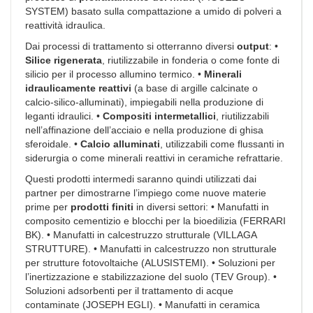
SYSTEM) basato sulla compattazione a umido di polveri a
reattività idraulica.
Dai processi di trattamento si otterranno diversi
output
: •
Silice rigenerata
, riutilizzabile in fonderia o come fonte di
silicio per il processo allumino termico. •
Minerali
idraulicamente reattivi
(a base di argille calcinate o
calcio-silico-alluminati), impiegabili nella produzione di
leganti idraulici. •
Compositi intermetallici
, riutilizzabili
nell’affinazione dell’acciaio e nella produzione di ghisa
sferoidale. •
Calcio alluminati
, utilizzabili come flussanti in
siderurgia o come minerali reattivi in ceramiche refrattarie.
Questi prodotti intermedi saranno quindi utilizzati dai
partner per dimostrarne l’impiego come nuove materie
prime per
prodotti finiti
in diversi settori: • Manufatti in
composito cementizio e blocchi per la bioedilizia (FERRARI
BK). • Manufatti in calcestruzzo strutturale (VILLAGA
STRUTTURE). • Manufatti in calcestruzzo non strutturale
per strutture fotovoltaiche (ALUSISTEMI). • Soluzioni per
l’inertizzazione e stabilizzazione del suolo (TEV Group). •
Soluzioni adsorbenti per il trattamento di acque
contaminate (JOSEPH EGLI). • Manufatti in ceramica