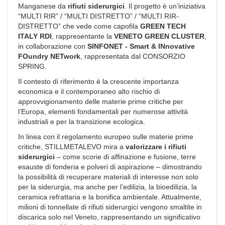
Manganese da
rifiuti siderurgici
. Il progetto è un’iniziativa
“MULTI RIR” / “MULTI DISTRETTO” / “MULTI RIR-
DISTRETTO” che vede come capofila
GREEN TECH
ITALY RDI
, rappresentante la
VENETO GREEN CLUSTER
,
in collaborazione con
SINFONET - Smart & INnovative
FOundry NETwork
, rappresentata dal CONSORZIO
SPRING.
Il contesto di riferimento è la crescente importanza
economica e il contemporaneo alto rischio di
approvvigionamento delle materie prime critiche per
l’Europa, elementi fondamentali per numerose attività
industriali e per la transizione ecologica.
In linea con il regolamento europeo sulle materie prime
critiche, STILLMETALEVO mira a
valorizzare i rifiuti
siderurgici
– come scorie di affinazione e fusione, terre
esauste di fonderia e polveri di aspirazione – dimostrando
la possibilità di recuperare materiali di interesse non solo
per la siderurgia, ma anche per l’edilizia, la bioedilizia, la
ceramica refrattaria e la bonifica ambientale. Attualmente,
milioni di tonnellate di rifiuti siderurgici vengono smaltite in
discarica solo nel Veneto, rappresentando un significativo