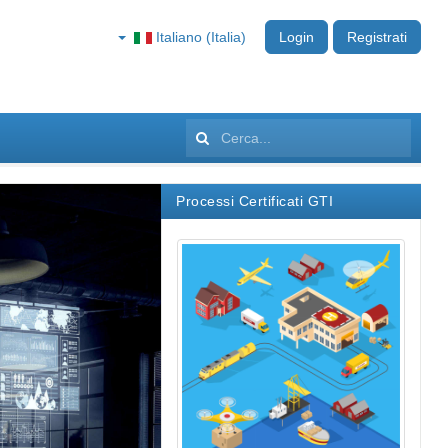
Italiano (Italia)
Login
Registrati
Cerca...
Processi Certificati GTI