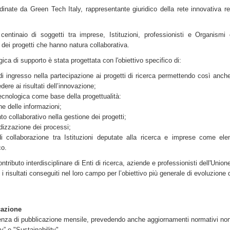
dinate da Green Tech Italy, rappresentante giuridico della rete innovativa r
centinaio di soggetti tra imprese, Istituzioni, professionisti e Organismi d
 dei progetti che hanno natura collaborativa.
ica di supporto è stata progettata con l'obiettivo specifico di:
a di ingresso nella partecipazione ai progetti di ricerca permettendo così anch
ere ai risultati dell’innovazione;
 tecnologica come base della progettualità:
one delle informazioni;
 collaborativo nella gestione dei progetti;
dizzazione dei processi;
i collaborazione tra Istituzioni deputate alla ricerca e imprese come ele
co.
contributo interdisciplinare di Enti di ricerca, aziende e professionisti dell'Uni
i risultati conseguiti nel loro campo per l’obiettivo più generale di evoluzione 
cazione
uenza di pubblicazione mensile, prevedendo anche aggiornamenti normativi nonc
” e "Sustainability"