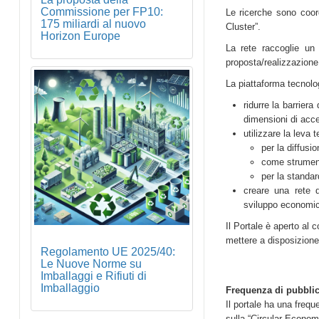
Commissione per FP10:
Le ricerche sono coor
175 miliardi al nuovo
Cluster”.
Horizon Europe
La rete raccoglie un 
proposta/realizzazione
La piattaforma tecnolog
ridurre la barrier
dimensioni di acced
utilizzare la leva
per la diffusi
come strumento
per la standar
creare una rete d
sviluppo economi
Il Portale è aperto al 
mettere a disposizione 
Regolamento UE 2025/40:
Le Nuove Norme su
Imballaggi e Rifiuti di
Imballaggio
Frequenza di pubbli
Il portale ha una freq
sulla “Circular Economy