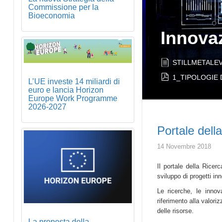
Commissione per la
Bioeconomia
Innova
STILLMETALEV
ogramme 2026-2027
pdf
1_TIPOLOGIE D
L’UE investe 14 miliardi di
euro e lancia Horizon
Europe Work Programme
2026-2027
Portale dell
14 Novembre 2018
Il portale della Ricer
sviluppo di progetti inno
Le ricerche, le innova
riferimento alla valori
delle risorse.
La proposta della