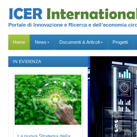
Portale di Innovazione e Ricerca e dell’economia cir
Home
News
Documenti & Articoli
Progetti
IN EVIDENZA
La nuova Strategia della