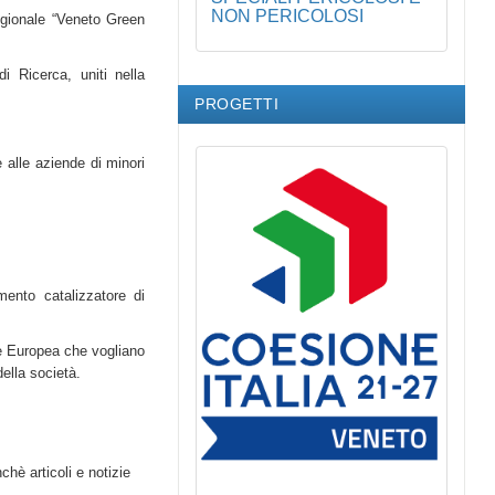
NON PERICOLOSI
egionale “Veneto Green
i Ricerca, uniti nella
PROGETTI
e alle aziende di minori
mento catalizzatore di
one Europea che vogliano
della società.
hè articoli e notizie