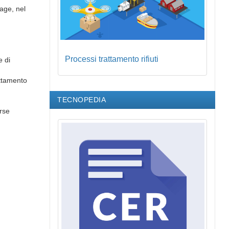
age, nel
Processi trattamento rifiuti
e di
attamento
TECNOPEDIA
orse