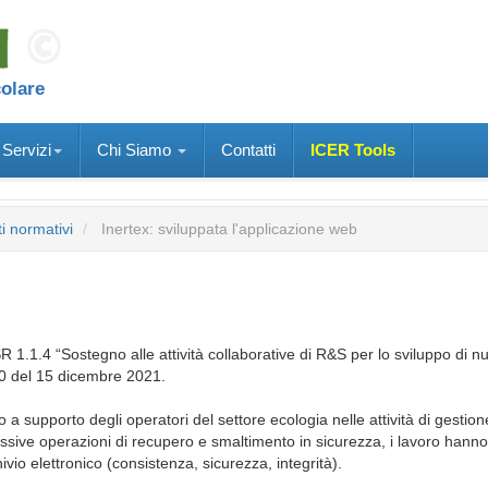
colare
Servizi
Chi Siamo
Contatti
ICER Tools
i normativi
Inertex: sviluppata l'applicazione web
.1.4 “Sostegno alle attività collaborative di R&S per lo sviluppo di n
800 del 15 dicembre 2021.
a supporto degli operatori del settore ecologia nelle attività di gestione 
cessive operazioni di recupero e smaltimento in sicurezza, i lavoro hanno
hivio elettronico (consistenza, sicurezza, integrità).