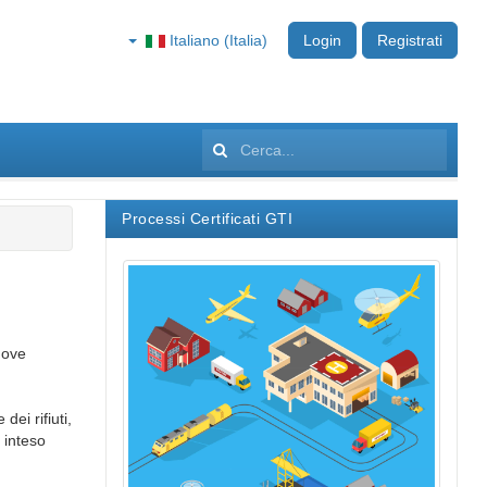
Italiano (Italia)
Login
Registrati
Cerca...
Processi Certificati GTI
uove
dei rifiuti,
 inteso