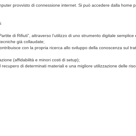
computer provvisto di connessione internet. Si può accedere dalla home p
i:
rtite di Rifiuti”, attraverso l’utilizzo di uno strumento digitale semplice 
 tecniche già collaudate;
ontribuisce con la propria ricerca allo sviluppo della conoscenza sul tr
zione (affidabilità e minori costi di setup);
 recupero di determinati materiali e una migliore utilizzazione delle ris