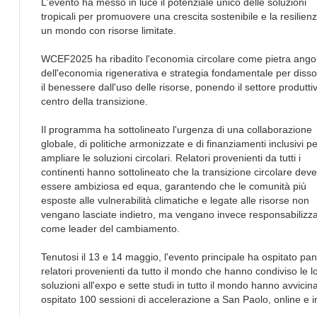
L'evento ha messo in luce il potenziale unico delle soluzioni
tropicali per promuovere una crescita sostenibile e la resilienz
un mondo con risorse limitate.
WCEF2025 ha ribadito l'economia circolare come pietra ango
dell'economia rigenerativa e strategia fondamentale per disso
il benessere dall'uso delle risorse, ponendo il settore produttiv
centro della transizione.
Il programma ha sottolineato l'urgenza di una collaborazione
globale, di politiche armonizzate e di finanziamenti inclusivi pe
ampliare le soluzioni circolari. Relatori provenienti da tutti i
continenti hanno sottolineato che la transizione circolare deve
essere ambiziosa ed equa, garantendo che le comunità più
esposte alle vulnerabilità climatiche e legate alle risorse non
vengano lasciate indietro, ma vengano invece responsabilizz
come leader del cambiamento.
Tenutosi il 13 e 14 maggio, l'evento principale ha ospitato pane
relatori provenienti da tutto il mondo che hanno condiviso le l
soluzioni all'expo e sette studi in tutto il mondo hanno avvicin
ospitato 100 sessioni di accelerazione a San Paolo, online e i