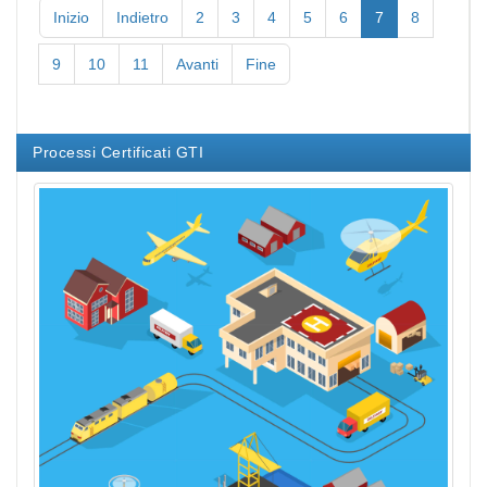
Inizio
Indietro
2
3
4
5
6
7
8
9
10
11
Avanti
Fine
Processi Certificati GTI